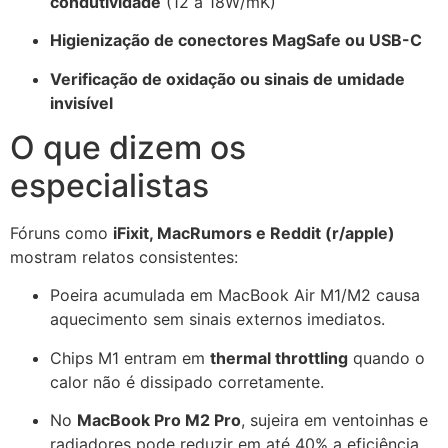
condutividade
(12 a 18W/mK)
Higienização de conectores MagSafe ou USB-C
Verificação de oxidação ou sinais de umidade
invisível
O que dizem os
especialistas
Fóruns como
iFixit, MacRumors e Reddit (r/apple)
mostram relatos consistentes:
Poeira acumulada em MacBook Air M1/M2 causa
aquecimento sem sinais externos imediatos.
Chips M1 entram em
thermal throttling
quando o
calor não é dissipado corretamente.
No
MacBook Pro M2 Pro
, sujeira em ventoinhas e
radiadores pode reduzir em até 40% a eficiência