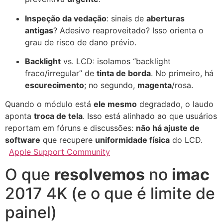
Inspeção da vedação
: sinais de
aberturas
antigas
? Adesivo reaproveitado? Isso orienta o
grau de risco de dano prévio.
Backlight
vs. LCD: isolamos “backlight
fraco/irregular” de
tinta de borda
. No primeiro, há
escurecimento
; no segundo,
magenta
/rosa.
Quando o módulo está
ele mesmo
degradado, o laudo
aponta
troca de tela
. Isso está alinhado ao que usuários
reportam em fóruns e discussões:
não há ajuste de
software
que recupere
uniformidade física
do LCD.
Apple Support Community
O que
resolvemos
no
imac
2017 4K (e o que é limite de
painel)