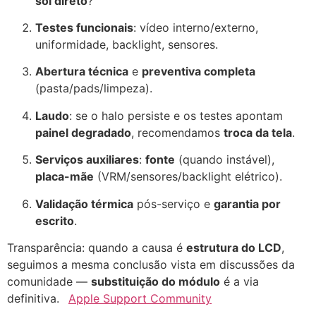
sol direto
?
Testes funcionais
: vídeo interno/externo,
uniformidade, backlight, sensores.
Abertura técnica
e
preventiva completa
(pasta/pads/limpeza).
Laudo
: se o halo persiste e os testes apontam
painel degradado
, recomendamos
troca da tela
.
Serviços auxiliares
:
fonte
(quando instável),
placa-mãe
(VRM/sensores/backlight elétrico).
Validação térmica
pós-serviço e
garantia por
escrito
.
Transparência: quando a causa é
estrutura do LCD
,
seguimos a mesma conclusão vista em discussões da
comunidade —
substituição do módulo
é a via
definitiva.
Apple Support Community