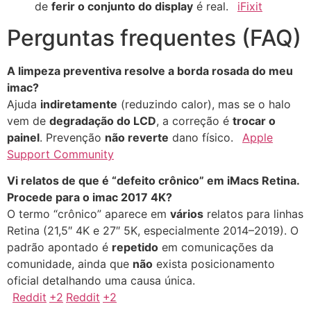
de
ferir o conjunto do display
é real.
iFixit
Perguntas frequentes (FAQ)
A limpeza preventiva resolve a borda rosada do meu
imac?
Ajuda
indiretamente
(reduzindo calor), mas se o halo
vem de
degradação do LCD
, a correção é
trocar o
painel
. Prevenção
não reverte
dano físico.
Apple
Support Community
Vi relatos de que é “defeito crônico” em iMacs Retina.
Procede para o imac 2017 4K?
O termo “crônico” aparece em
vários
relatos para linhas
Retina (21,5″ 4K e 27″ 5K, especialmente 2014–2019). O
padrão apontado é
repetido
em comunicações da
comunidade, ainda que
não
exista posicionamento
oficial detalhando uma causa única.
Reddit
+2
Reddit
+2