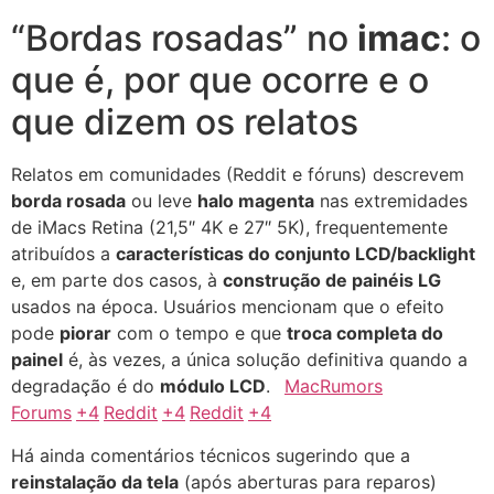
“Bordas rosadas” no
imac
: o
que é, por que ocorre e o
que dizem os relatos
Relatos em comunidades (Reddit e fóruns) descrevem
borda rosada
ou leve
halo magenta
nas extremidades
de iMacs Retina (21,5″ 4K e 27″ 5K), frequentemente
atribuídos a
características do conjunto LCD/backlight
e, em parte dos casos, à
construção de painéis LG
usados na época. Usuários mencionam que o efeito
pode
piorar
com o tempo e que
troca completa do
painel
é, às vezes, a única solução definitiva quando a
degradação é do
módulo LCD
.
MacRumors
Forums
+4
Reddit
+4
Reddit
+4
Há ainda comentários técnicos sugerindo que a
reinstalação da tela
(após aberturas para reparos)