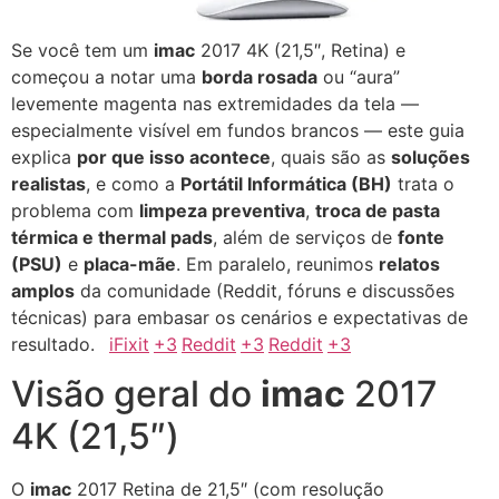
Se você tem um
imac
2017 4K (21,5″, Retina) e
começou a notar uma
borda rosada
ou “aura”
levemente magenta nas extremidades da tela —
especialmente visível em fundos brancos — este guia
explica
por que isso acontece
, quais são as
soluções
realistas
, e como a
Portátil Informática (BH)
trata o
problema com
limpeza preventiva
,
troca de pasta
térmica e thermal pads
, além de serviços de
fonte
(PSU)
e
placa-mãe
. Em paralelo, reunimos
relatos
amplos
da comunidade (Reddit, fóruns e discussões
técnicas) para embasar os cenários e expectativas de
resultado.
iFixit
+3
Reddit
+3
Reddit
+3
Visão geral do
imac
2017
4K (21,5″)
O
imac
2017 Retina de 21,5″ (com resolução