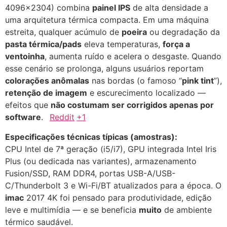
4096×2304) combina
painel IPS
de alta densidade a
uma arquitetura térmica compacta. Em uma máquina
estreita, qualquer acúmulo de
poeira
ou degradação da
pasta térmica/pads
eleva temperaturas,
força a
ventoinha
, aumenta ruído e acelera o desgaste. Quando
esse cenário se prolonga, alguns usuários reportam
colorações anômalas
nas bordas (o famoso “
pink tint
”),
retenção de imagem
e escurecimento localizado —
efeitos que
não costumam ser corrigidos apenas por
software
.
Reddit
+1
Especificações técnicas típicas (amostras):
CPU Intel de 7ª geração (i5/i7), GPU integrada Intel Iris
Plus (ou dedicada nas variantes), armazenamento
Fusion/SSD, RAM DDR4, portas USB-A/USB-
C/Thunderbolt 3 e Wi-Fi/BT atualizados para a época. O
imac
2017 4K foi pensado para produtividade, edição
leve e multimídia — e se beneficia
muito
de ambiente
térmico saudável.