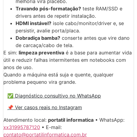
melhoria vira placebo.
Travando pós-formatação?
teste RAM/SSD e
drivers antes de repetir instalação.
HDMI instável?
isole cabo/monitor/driver e, se
persistir, avalie porta/placa.
Dobradiça bamba?
conserte antes que vire dano
de carcaça/cabo de tela.
E sim:
limpeza preventiva
é a base para aumentar vida
útil e reduzir falhas intermitentes em notebooks com
anos de uso.
Quando a máquina está suja e quente, qualquer
problema pequeno vira grande.
✅ Diagnóstico consultivo no WhatsApp
📌 Ver casos reais no Instagram
Atendimento local:
portatil informatica
• WhatsApp:
xx31995787120
• E-mail:
contato@portatilinformatica.com.br