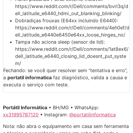
https://www.reddit.com/r/Dell/comments/bvrl3q/d
ell_latitude_e6440_hdmi_out_blanking_blinking/
Dobradiças frouxas (E64xx incluindo E6440):
https://www.reddit.com/r/Dell/comments/4eh0ef/d
ell_latitude_e6440e6450e64xx_loose_hinges_no/
Tampa não aciona sleep (sensor de lid):
https://www.reddit.com/r/Dell/comments/1at8ex6/
dell_latitude_e6440_closing_lid_doesnt_put_syste
m/
Fechando: se você quer resolver sem “tentativa e erro”,
a
portatil informatica
faz diagnóstico, valida a causa e
executa o serviço com teste.
Portátil Informática
• BH/MG • WhatsApp:
xx31995787120
• Instagram:
@portatilinformatica
Nota: não abra o equipamento em casa sem ferramenta