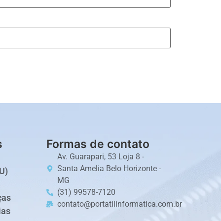
s
Formas de contato
Av. Guarapari, 53 Loja 8 -
Santa Amelia Belo Horizonte -
U)
MG
(31) 99578-7120
ças
contato@portatilinformatica.com.br
ias