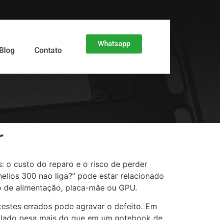
Whatsapp
Blog
Contato
r
 o custo do reparo e o risco de perder
elios 300 nao liga?” pode estar relacionado
to de alimentação, placa-mãe ou GPU.
 testes errados pode agravar o defeito. Em
mulado pesa mais do que em um notebook de