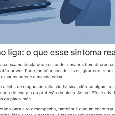
o liga: o que esse sintoma re
as tecnicamente ela pode esconder cenários bem diferente
tão power. Pode também acender luzes, girar cooler por a
s usuários parece a mesma coisa.
 linha de diagnóstico. Se não há sinal elétrico algum, a su
imário de energia ou proteção da placa. Se há LEDs e ativi
as da placa-mãe.
tado para alto desempenho, também é comum encontrar fa
rmico. Não é raro o notebook funcionar sob estresse por m