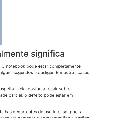
almente significa
s. O notebook pode estar completamente
lguns segundos e desligar. Em outros casos,
speita inicial costuma recair sobre
dade parcial, o defeito pode estar em
lhas decorrentes de uso intenso, poeira
eses até começar a apresentar liga e desliga,