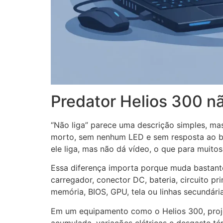
Predator Helios 300 nã
“Não liga” parece uma descrição simples, m
morto, sem nenhum LED e sem resposta ao bo
ele liga, mas não dá vídeo, o que para muito
Essa diferença importa porque muda bastante a
carregador, conector DC, bateria, circuito pr
memória, BIOS, GPU, tela ou linhas secundári
Em um equipamento como o Helios 300, proje
acumulada, variações elétricas e desgaste té