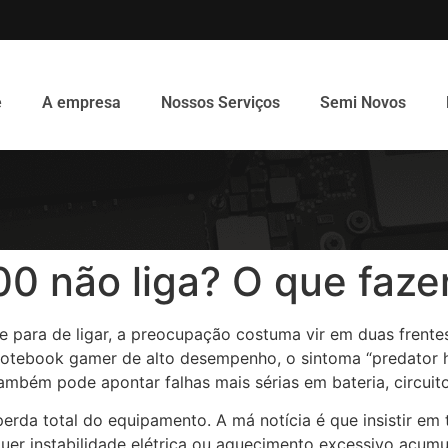
e
A empresa
Nossos Serviços
Semi Novos
00 não liga? O que faze
para de ligar, a preocupação costuma vir em duas frentes:
notebook gamer de alto desempenho, o sintoma “predator h
também pode apontar falhas mais sérias em bateria, circui
perda total do equipamento. A má notícia é que insistir em
uer instabilidade elétrica ou aquecimento excessivo acu