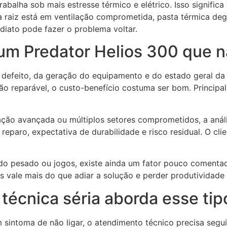
balha sob mais estresse térmico e elétrico. Isso significa
raiz está em ventilação comprometida, pasta térmica degr
ediato pode fazer o problema voltar.
um Predator Helios 300 que n
defeito, da geração do equipamento e do estado geral da 
ação reparável, o custo-benefício costuma ser bom. Princi
ção avançada ou múltiplos setores comprometidos, a análi
eparo, expectativa de durabilidade e risco residual. O cli
do pesado ou jogos, existe ainda um fator pouco comentad
s vale mais do que adiar a solução e perder produtividade
écnica séria aborda esse tipo
toma de não ligar, o atendimento técnico precisa seguir m