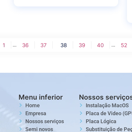
…
…
1
36
37
38
39
40
52
Menu inferior
Nossos serviço
Home
Instalação MacOS
Empresa
Placa de Video (GP
Nossos serviços
Placa Lógica
Semi novos
Substituição de Pe