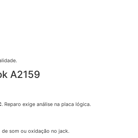
alidade.
ok A2159
C
. Reparo exige análise na placa lógica.
a de som ou oxidação no jack.