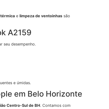
 térmica
e
limpeza de ventoinhas
são
ok A2159
ar seu desempenho.
quentes e úmidas.
Apple em Belo Horizonte
ião Centro-Sul de BH
. Contamos com