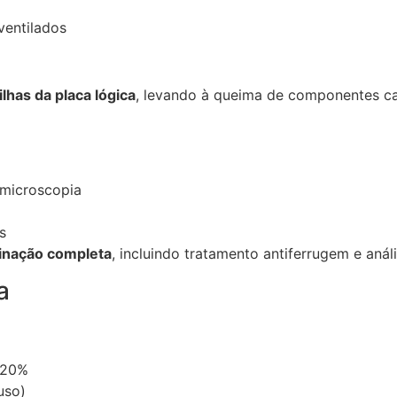
entilados
ilhas da placa lógica
, levando à queima de componentes ca
microscopia
s
nação completa
, incluindo tratamento antiferrugem e análi
a
 20%
uso)