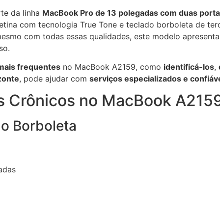
rte da linha
MacBook Pro de 13 polegadas com duas porta
Retina com tecnologia True Tone e teclado borboleta de te
 mesmo com todas essas qualidades, este modelo apresent
so.
mais frequentes
no MacBook A2159, como
identificá-los
,
zonte
, pode ajudar com
serviços especializados e confiáv
as Crônicos no MacBook A215
do Borboleta
adas