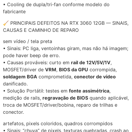
• Cooling de dupla/tri-fan conforme modelo do
fabricante
🧹 PRINCIPAIS DEFEITOS NA RTX 3060 12GB — SINAIS,
CAUSAS E CAMINHO DE REPARO
sem vídeo / tela preta
• Sinais: PC liga, ventoinhas giram, mas não há imagem;
pode haver beep de erro.
• Causas prováveis: curto em
rail de 12V/5V/1V
,
MOSFET/driver de
VRM
,
BIOS da GPU
corrompida,
soldagem BGA
comprometida,
conector de vídeo
danificado.
• Solução Portátil: testes em
fonte assimétrica
,
medição de rails,
regravação de BIOS
quando aplicável,
troca de MOSFET/driver/bobina, reparo de trilhas e
conector.
artefatos, pixels coloridos, quadros corrompidos
• Sinais: “chuva” de pixels, texturas quebradas, crash ao