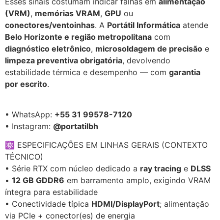
Esses sinais costumam indicar falhas em
alimentação
(VRM)
,
memórias VRAM
,
GPU
ou
conectores/ventoinhas
. A
Portátil Informática
atende
Belo Horizonte e região metropolitana
com
diagnóstico eletrônico
,
microsoldagem de precisão
e
limpeza preventiva obrigatória
, devolvendo
estabilidade térmica e desempenho — com
garantia
por escrito
.
• WhatsApp:
+55 31 99578-7120
• Instagram:
@portatilbh
⚛️ ESPECIFICAÇÕES EM LINHAS GERAIS (CONTEXTO
TÉCNICO)
• Série RTX com núcleo dedicado a
ray tracing
e
DLSS
•
12 GB GDDR6
em barramento amplo, exigindo VRAM
íntegra para estabilidade
• Conectividade típica
HDMI/DisplayPort
; alimentação
via PCIe + conector(es) de energia