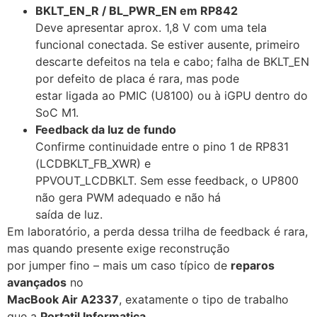
BKLT_EN_R / BL_PWR_EN em RP842
Deve apresentar aprox. 1,8 V com uma tela
funcional conectada. Se estiver ausente, primeiro
descarte defeitos na tela e cabo; falha de BKLT_EN
por defeito de placa é rara, mas pode
estar ligada ao PMIC (U8100) ou à iGPU dentro do
SoC M1.
Feedback da luz de fundo
Confirme continuidade entre o pino 1 de RP831
(
LCDBKLT_FB_XWR
) e
PPVOUT_LCDBKLT
. Sem esse feedback, o UP800
não gera PWM adequado e não há
saída de luz.
Em laboratório, a perda dessa trilha de feedback é rara,
mas quando presente exige reconstrução
por jumper fino – mais um caso típico de
reparos
avançados
no
MacBook Air A2337
, exatamente o tipo de trabalho
que a
Portatil Informatica