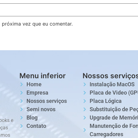
 próxima vez que eu comentar.
Menu inferior
Nossos serviço
Home
Instalação MacOS
Empresa
Placa de Video (GP
Nossos serviços
Placa Lógica
Semi novos
Substituição de Pe
Blog
Upgrade de Memór
ooks e
Contato
Manutenção de Fon
eças
Carregadores
damos