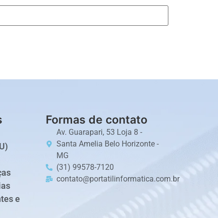
s
Formas de contato
Av. Guarapari, 53 Loja 8 -
Santa Amelia Belo Horizonte -
U)
MG
(31) 99578-7120
ças
contato@portatilinformatica.com.br
ias
tes e