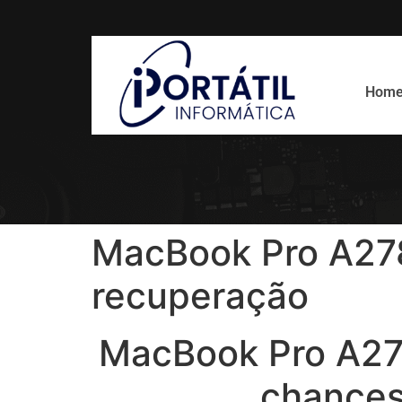
Hom
MacBook Pro A278
recuperação
MacBook Pro A278
chances