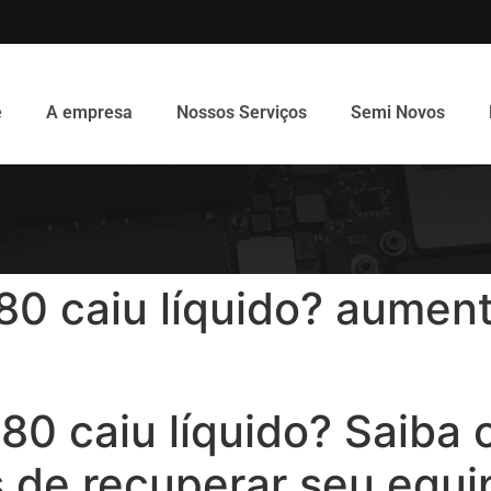
e
A empresa
Nossos Serviços
Semi Novos
0 caiu líquido? aumen
0 caiu líquido? Saiba
 de recuperar seu equ