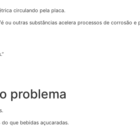
trica circulando pela placa.
afé ou outras substâncias acelera processos de corrosão e 
.”
co problema
s.
s do que bebidas açucaradas.